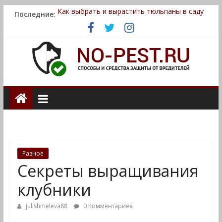
Последние:
Как выбрать и вырастить тюльпаны в саду
Ранние сорта томатов
Как вырастить ананас
Вьющиеся растения для сада
Нюансы выращивания гортензии на участке
no-
pest.ru
сайт
о
Разное
способах
Секреты выращивания
и
средствах
клубники
защиты
julishmeleva88
0 Комментариев
от
вредителей