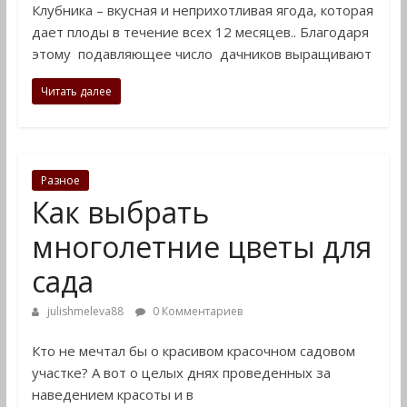
Клубника – вкусная и неприхотливая ягода, которая
дома
дает плоды в течение всех 12 месяцев.. Благодаря
и
этому подавляющее число дачников выращивают
на
даче
Читать далее
Разное
Как выбрать
многолетние цветы для
сада
julishmeleva88
0 Комментариев
Кто не мечтал бы о красивом красочном садовом
участке? А вот о целых днях проведенных за
наведением красоты и в