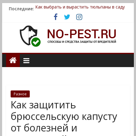
Как выбрать и вырастить тюльпаны в саду
Последние:
Ранние сорта томатов
Как вырастить ананас
Вьющиеся растения для сада
Нюансы выращивания гортензии на участке
no-
pest.ru
сайт
о
Разное
способах
Как защитить
и
средствах
брюссельскую капусту
защиты
от болезней и
от
вредителей