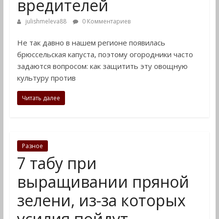
вредителей
дома
и
julishmeleva88
0 Комментариев
на
Не так давно в нашем регионе появилась
даче
брюссельская капуста, поэтому огородники часто
задаются вопросом: как защитить эту овощную
культуру против
Читать далее
Разное
7 табу при
выращивании пряной
зелени, из-за которых
усилия пойдут